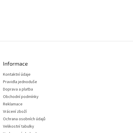
Z
á
p
a
Informace
t
Kontaktní údaje
í
Pravidla jednoduše
Doprava a platba
Obchodní podmínky
Reklamace
Vrácení zboží
Ochrana osobních údajů
Velikostní tabulky