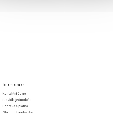
Z
á
p
a
Informace
t
Kontaktní údaje
í
Pravidla jednoduše
Doprava a platba
Obchodní podmínky