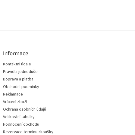
Z
á
p
a
Informace
t
Kontaktní údaje
í
Pravidla jednoduše
Doprava a platba
Obchodní podmínky
Reklamace
Vrácení zboží
Ochrana osobních údajů
Velikostní tabulky
Hodnocení obchodu
Rezervace termínu zkoušky