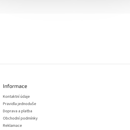
Z
á
p
a
Informace
t
Kontaktní údaje
í
Pravidla jednoduše
Doprava a platba
Obchodní podmínky
Reklamace