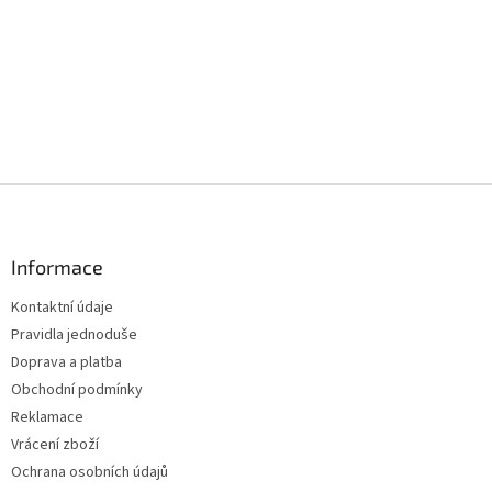
Z
á
p
a
Informace
t
Kontaktní údaje
í
Pravidla jednoduše
Doprava a platba
Obchodní podmínky
Reklamace
Vrácení zboží
Ochrana osobních údajů