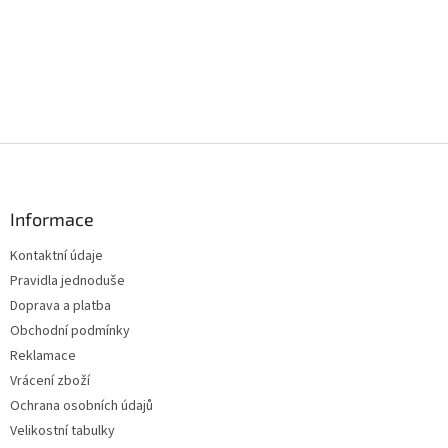
Z
á
p
a
Informace
t
Kontaktní údaje
í
Pravidla jednoduše
Doprava a platba
Obchodní podmínky
Reklamace
Vrácení zboží
Ochrana osobních údajů
Velikostní tabulky