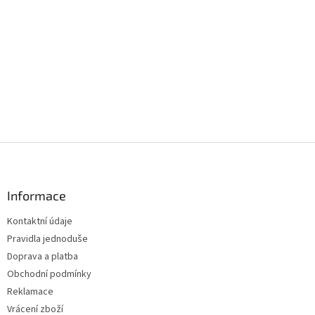
Z
á
p
a
Informace
t
Kontaktní údaje
í
Pravidla jednoduše
Doprava a platba
Obchodní podmínky
Reklamace
Vrácení zboží