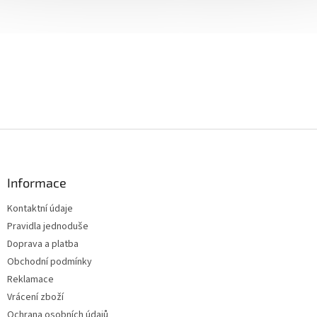
Z
á
p
a
Informace
t
Kontaktní údaje
í
Pravidla jednoduše
Doprava a platba
Obchodní podmínky
Reklamace
Vrácení zboží
Ochrana osobních údajů