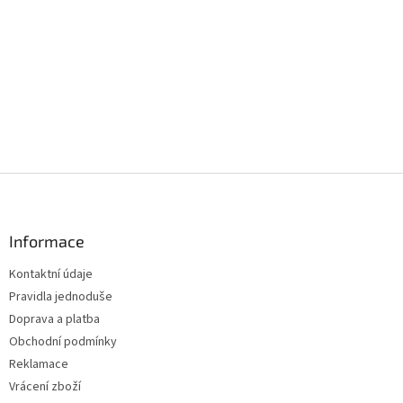
Z
á
p
a
Informace
t
Kontaktní údaje
í
Pravidla jednoduše
Doprava a platba
Obchodní podmínky
Reklamace
Vrácení zboží