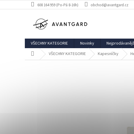
Přejít
608 164 959 (Po-Pá 8-16h)
obchod@avantgard.cz
na
obsah
VŠECHNY KATEGORIE
Novinky
Nejprodávanějš
Domů
VŠECHNY KATEGORIE
Kapesníčky
H