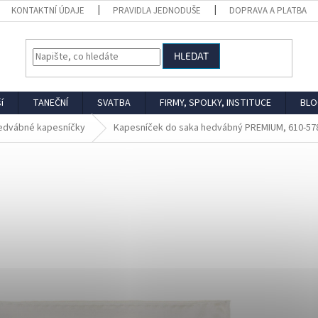
KONTAKTNÍ ÚDAJE
PRAVIDLA JEDNODUŠE
DOPRAVA A PLATBA
HLEDAT
í
TANEČNÍ
SVATBA
FIRMY, SPOLKY, INSTITUCE
BLO
edvábné kapesníčky
Kapesníček do saka hedvábný PREMIUM, 610-578