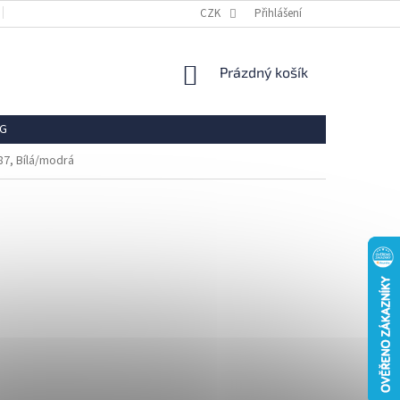
OBCHODNÍ PODMÍNKY
REKLAMACE
CZK
Přihlášení
VRÁCENÍ ZBOŽÍ
OCHR
NÁKUPNÍ
Prázdný košík
KOŠÍK
G
7, Bílá/modrá