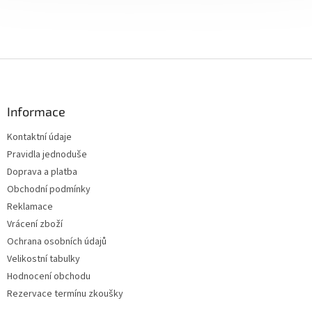
Z
á
p
a
Informace
t
Kontaktní údaje
í
Pravidla jednoduše
Doprava a platba
Obchodní podmínky
Reklamace
Vrácení zboží
Ochrana osobních údajů
Velikostní tabulky
Hodnocení obchodu
Rezervace termínu zkoušky