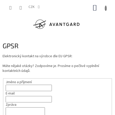
Přejít
NÁKUP
na
CZK
obsah
KOŠÍK
GPSR
Elektronický kontakt na výrobce dle EU GPSR:
Máte nějaké otázky? Zodpovíme je. Prosíme o pečlivé vyplnění
kontaktních údajů.
Jméno a příjmení
E-mail
Zpráva