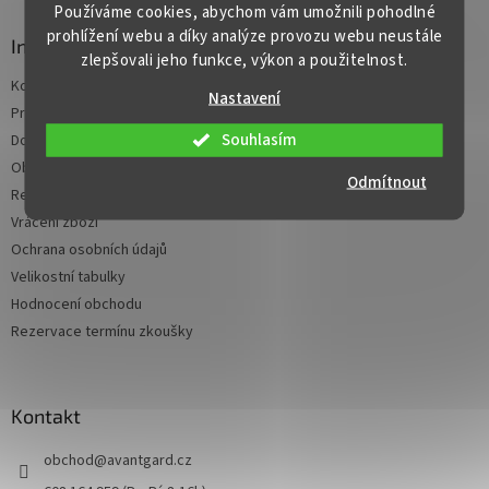
Používáme cookies, abychom vám umožnili pohodlné
p
prohlížení webu a díky analýze provozu webu neustále
a
Informace
zlepšovali jeho funkce, výkon a použitelnost.
t
Kontaktní údaje
í
Nastavení
Pravidla jednoduše
Souhlasím
Doprava a platba
Obchodní podmínky
Odmítnout
Reklamace
Vrácení zboží
Ochrana osobních údajů
Velikostní tabulky
Hodnocení obchodu
Rezervace termínu zkoušky
Kontakt
obchod
@
avantgard.cz