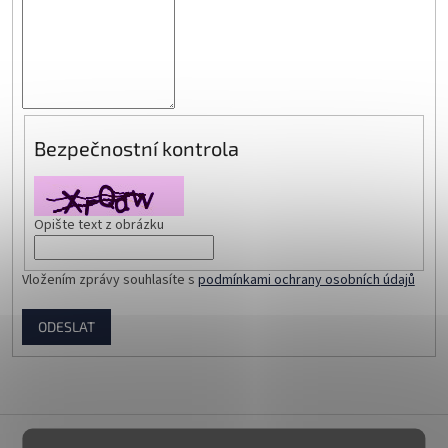
Bezpečnostní kontrola
Opište text z obrázku
Vložením zprávy souhlasíte s
podmínkami ochrany osobních údajů
ODESLAT
Z
á