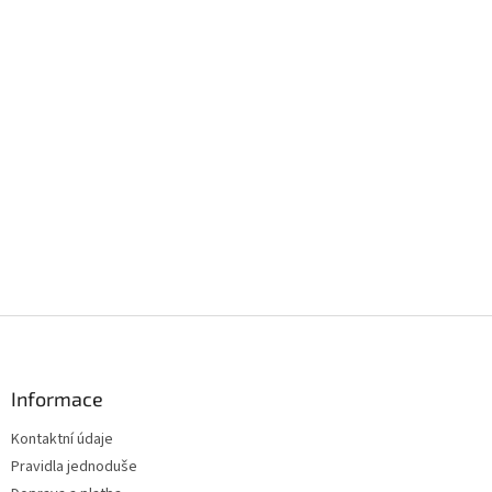
Z
á
p
a
Informace
t
Kontaktní údaje
í
Pravidla jednoduše