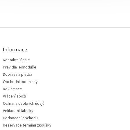
Z
á
p
a
Informace
t
Kontaktní údaje
í
Pravidla jednoduše
Doprava a platba
Obchodní podmínky
Reklamace
Vrácení zboží
Ochrana osobních údajů
Velikostní tabulky
Hodnocení obchodu
Rezervace termínu zkoušky