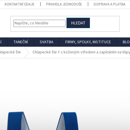
KONTAKTNÍ ÚDAJE
PRAVIDLA JEDNODUŠE
DOPRAVA A PLATBA
HLEDAT
í
TANEČNÍ
SVATBA
FIRMY, SPOLKY, INSTITUCE
BLO
hlapecké šle
Chlapecké šle Y s koženým středem a zapínáním na klip