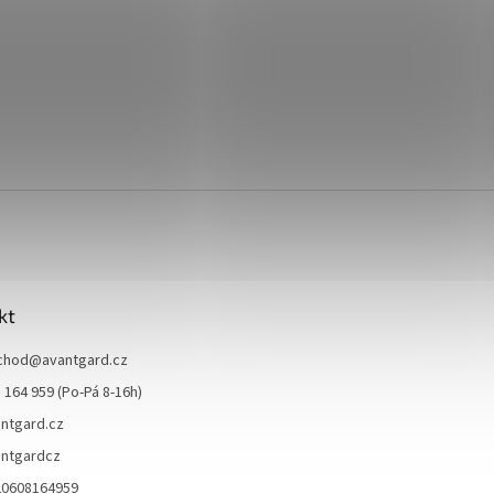
kt
chod
@
avantgard.cz
 164 959 (Po-Pá 8-16h)
ntgard.cz
ntgardcz
20608164959