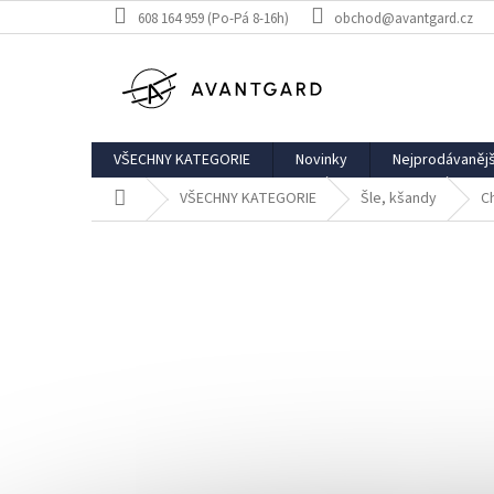
Přejít
608 164 959 (Po-Pá 8-16h)
obchod@avantgard.cz
na
obsah
VŠECHNY KATEGORIE
Novinky
Nejprodávanějš
Domů
VŠECHNY KATEGORIE
Šle, kšandy
C