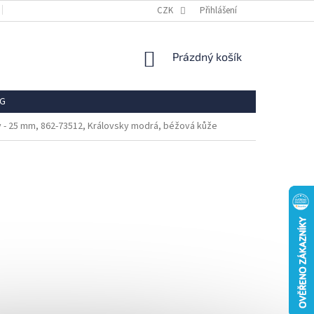
OBCHODNÍ PODMÍNKY
REKLAMACE
CZK
Přihlášení
VRÁCENÍ ZBOŽÍ
OCHR
NÁKUPNÍ
Prázdný košík
KOŠÍK
G
y - 25 mm, 862-73512, Královsky modrá, béžová kůže