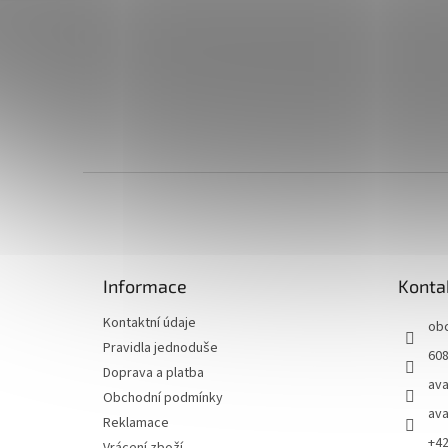
Z
á
p
a
t
Informace
Konta
í
Kontaktní údaje
ob
Pravidla jednoduše
608
Doprava a platba
ava
Obchodní podmínky
ava
Reklamace
+4