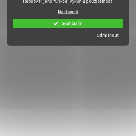
zlepšovali jeho funkce, výkon a použitelnost.
Nastavení
Souhlasím
Odmítnout