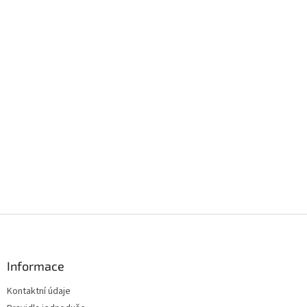
Z
á
p
a
Informace
t
Kontaktní údaje
í