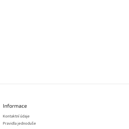
Z
á
p
a
Informace
t
Kontaktní údaje
í
Pravidla jednoduše