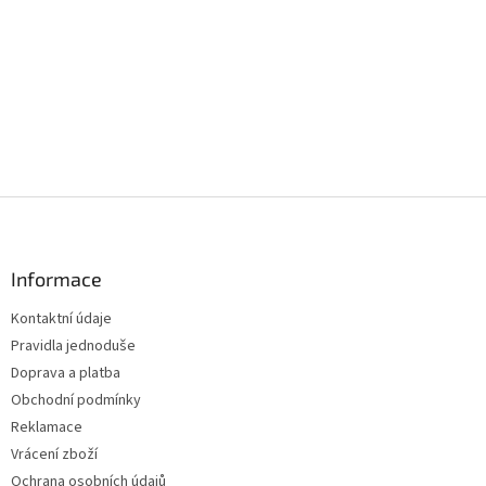
Z
á
p
a
Informace
t
Kontaktní údaje
í
Pravidla jednoduše
Doprava a platba
Obchodní podmínky
Reklamace
Vrácení zboží
Ochrana osobních údajů