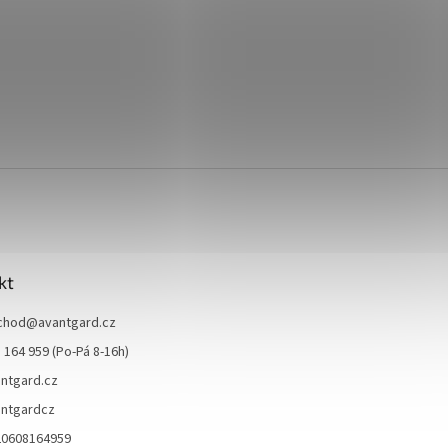
kt
chod
@
avantgard.cz
 164 959 (Po-Pá 8-16h)
ntgard.cz
ntgardcz
20608164959