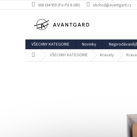
Přejít
608 164 959 (Po-Pá 8-16h)
obchod@avantgard.cz
na
obsah
VŠECHNY KATEGORIE
Novinky
Nejprodávanějš
Domů
VŠECHNY KATEGORIE
Kravaty
Krava