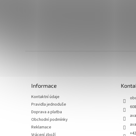
Z
á
p
a
t
Informace
Konta
í
Kontaktní údaje
ob
Pravidla jednoduše
608
Doprava a platba
ava
Obchodní podmínky
ava
Reklamace
+4
Vrácení zboží