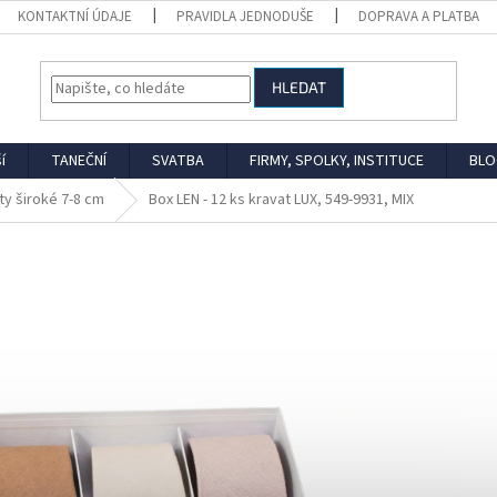
KONTAKTNÍ ÚDAJE
PRAVIDLA JEDNODUŠE
DOPRAVA A PLATBA
HLEDAT
í
TANEČNÍ
SVATBA
FIRMY, SPOLKY, INSTITUCE
BLO
ty široké 7-8 cm
Box LEN - 12 ks kravat LUX, 549-9931, MIX