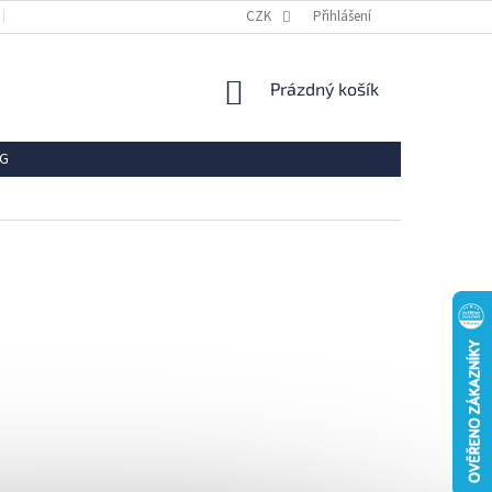
OBCHODNÍ PODMÍNKY
REKLAMACE
CZK
Přihlášení
VRÁCENÍ ZBOŽÍ
OCHR
NÁKUPNÍ
Prázdný košík
KOŠÍK
G