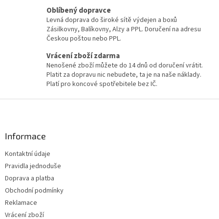
Oblíbený dopravce
Levná doprava do široké sítě výdejen a boxů
Zásilkovny, Balíkovny, Alzy a PPL. Doručení na adresu
Českou poštou nebo PPL.
Vrácení zboží zdarma
Nenošené zboží můžete do 14 dnů od doručení vrátit.
Platit za dopravu nic nebudete, ta je na naše náklady.
Platí pro koncové spotřebitele bez IČ.
Z
á
p
a
Informace
t
Kontaktní údaje
í
Pravidla jednoduše
Doprava a platba
Obchodní podmínky
Reklamace
Vrácení zboží